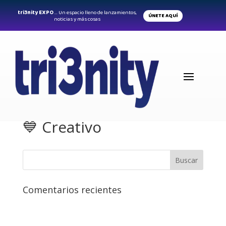
tri3nity EXPO
... Un espacio lleno de lanzamientos,
ÚNETE AQUÍ
noticias y más cosas
💙 Creativo
Comentarios recientes