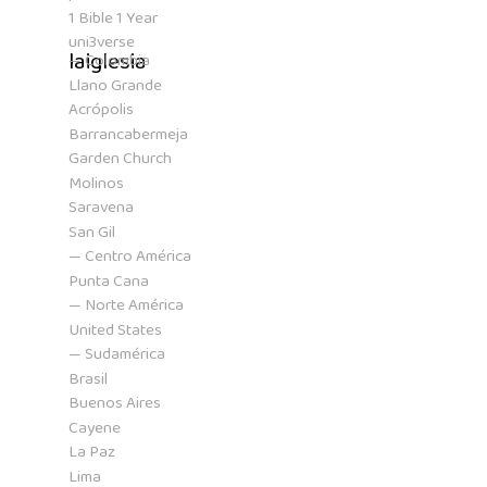
1 Bible 1 Year
uni3verse
laiglesia
— Colombia
Llano Grande
Acrópolis
Barrancabermeja
Garden Church
Molinos
Saravena
San Gil
— Centro América
Punta Cana
— Norte América
United States
— Sudamérica
Brasil
Buenos Aires
Cayene
La Paz
Lima