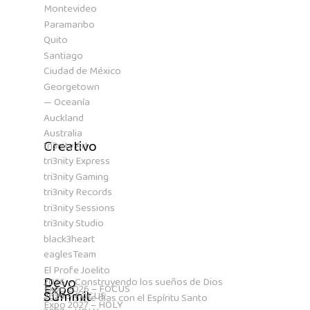
Montevideo
Paramaribo
Quito
Santiago
Ciudad de México
Georgetown
— Oceanía
Auckland
Australia
Creativo
tri3nity Art
tri3nity Express
tri3nity Gaming
tri3nity Records
tri3nity Sessions
tri3nity Studio
black3heart
eaglesTeam
El Profe Joelito
Devo
2026 – Construyendo los sueños de Dios
Expo
Expo 2026 – FOCUS
Summit
2026 – FOCUS
2027 – Siete días con el Espíritu Santo
Expo 2027 – HOLY